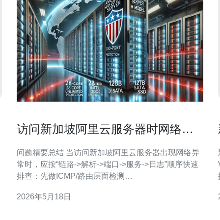
访问新加坡阿里云服务器时网络异
常排查与日志分析流程详解
问题精要总结 当访问新加坡阿里云服务器出现网络异
常时，应按“链路->解析->端口->服务->日志”顺序快速
排查：先做ICMP/路由层面检测
（ping/traceroute/mtr），再检查域名解析与TTL、云
2026年5月18日
端安全组与防火墙策略，随后抓包确认三次握手与应
用层TLS握手，最后从系统与应用日志（如