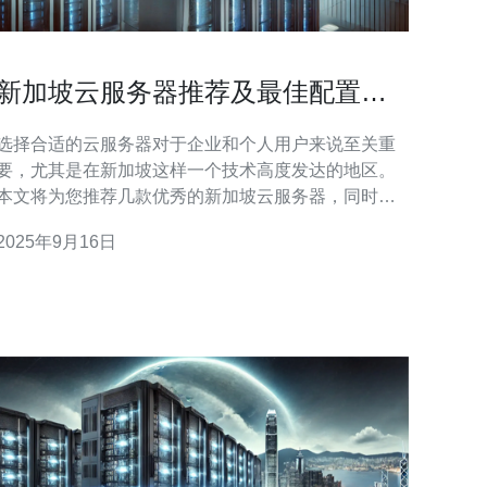
新加坡云服务器推荐及最佳配置建
议
选择合适的云服务器对于企业和个人用户来说至关重
要，尤其是在新加坡这样一个技术高度发达的地区。
本文将为您推荐几款优秀的新加坡云服务器，同时提
供最佳配置建议，帮助您在众多选项中找到最适合自
2025年9月16日
己的解决方案。 新加坡云服务器哪家好？ 在选择新加
坡云服务器时，用户通常会考虑多个因素，包括性
能、价格、技术支持和可扩展性。以下是几家在业界
广受好评的云服务器提