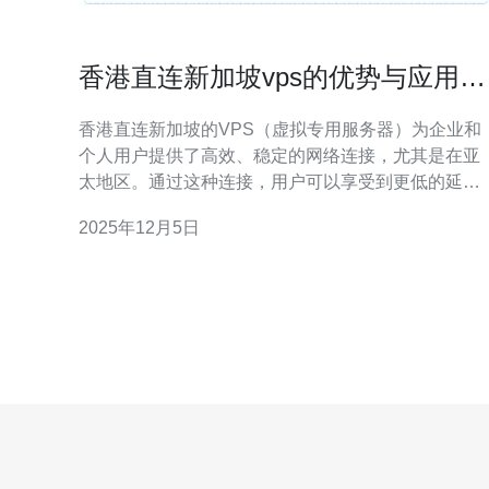
香港直连新加坡vps的优势与应用场
景
香港直连新加坡的VPS（虚拟专用服务器）为企业和
个人用户提供了高效、稳定的网络连接，尤其是在亚
太地区。通过这种连接，用户可以享受到更低的延
迟、更高的带宽以及更强的安全性。本文将详细分析
2025年12月5日
香港直连新加坡VPS的优势，适用场景，并推荐德讯
电讯作为优质服务提供商。 优越的网络连接 香港作为
国际金融中心，其地理位置得天独厚，能够快速直连
新加坡等亚太地区