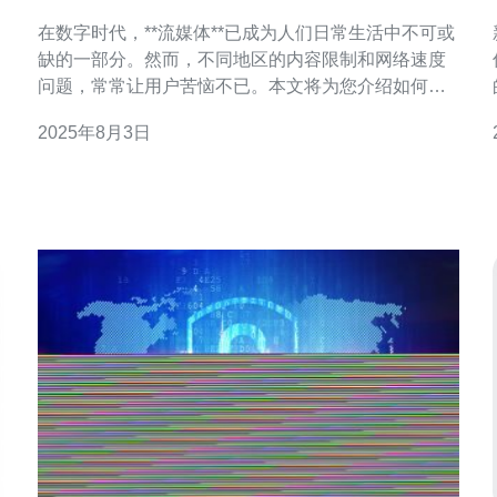
的最佳体验
在数字时代，**流媒体**已成为人们日常生活中不可或
缺的一部分。然而，不同地区的内容限制和网络速度
问题，常常让用户苦恼不已。本文将为您介绍如何使
用**新加坡Netflix VPS**，以获得最佳的流媒体观看体
2025年8月3日
验。 以下是您需要了解的三大精华： 首先，让我们深
入探讨一下第一个精华。 新加坡VPS以其高速度和稳
定性而闻名。在享受**Netflix**等