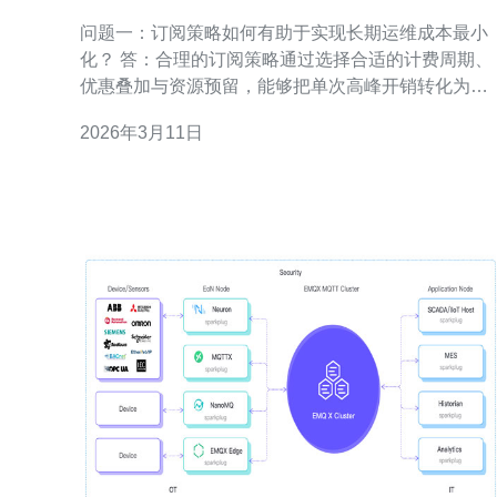
实现长期运维成本最小化
问题一：订阅策略如何有助于实现长期运维成本最小
化？ 答：合理的订阅策略通过选择合适的计费周期、
优惠叠加与资源预留，能够把单次高峰开销转化为可
预测的长期成本。具体做法包括：按需评估短期试用
2026年3月11日
并在稳定后切换年度或多月订阅以拿到折扣；使用预
付或包年包月拿到更低单价；结合备份和快照策略避
免数据恢复带来的突发成本。核心在于把不确定性降
到最低，从而实现长期运