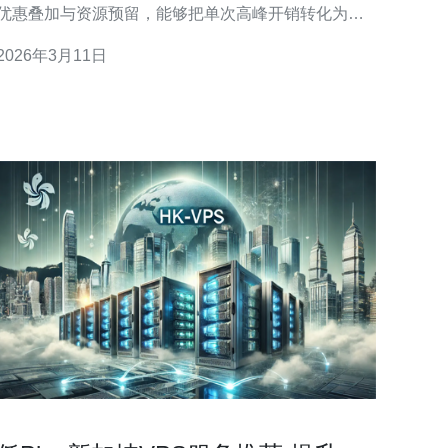
优惠叠加与资源预留，能够把单次高峰开销转化为可
预测的长期成本。具体做法包括：按需评估短期试用
2026年3月11日
并在稳定后切换年度或多月订阅以拿到折扣；使用预
付或包年包月拿到更低单价；结合备份和快照策略避
免数据恢复带来的突发成本。核心在于把不确定性降
到最低，从而实现长期运