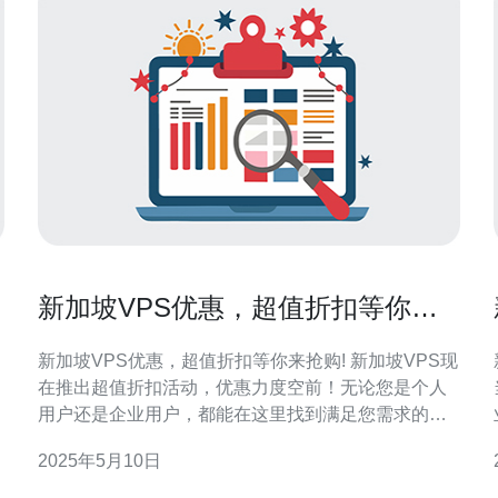
新加坡VPS优惠，超值折扣等你来
抢购!
新加坡VPS优惠，超值折扣等你来抢购! 新加坡VPS现
在推出超值折扣活动，优惠力度空前！无论您是个人
用户还是企业用户，都能在这里找到满足您需求的
VPS主机。 我们提供24/7全天候客服支持，确保您在
2025年5月10日
使用VPS过程中遇到问题能够及时解决。同时，我们
的VPS主机采用最先
优