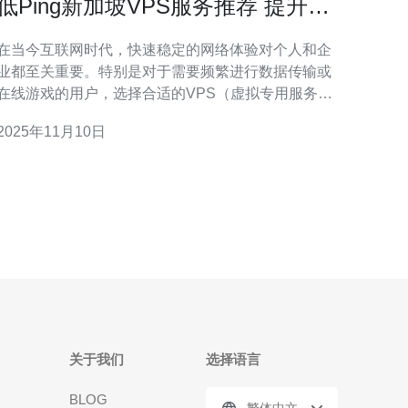
低Ping新加坡VPS服务推荐 提升网
络体验的秘诀
在当今互联网时代，快速稳定的网络体验对个人和企
业都至关重要。特别是对于需要频繁进行数据传输或
在线游戏的用户，选择合适的VPS（虚拟专用服务
器）显得尤为重要。本文将详细介绍如何选择低Ping
2025年11月10日
的新加坡VPS服务，并提供实用的配置步骤，帮助你
升网络体验。 VPS（Virtual Private Server）是一种
将物理服务器划分
关于我们
选择语言
BLOG