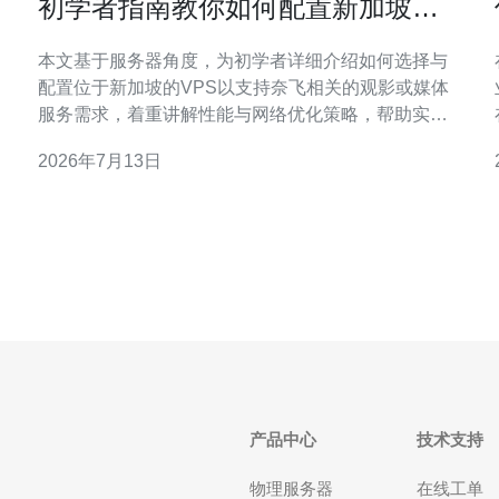
高
初学者指南教你如何配置新加坡奈
飞 vps 并保证流畅的观影体验
本文基于服务器角度，为初学者详细介绍如何选择与
配置位于新加坡的VPS以支持奈飞相关的观影或媒体
服务需求，着重讲解性能与网络优化策略，帮助实现
流畅观影体验。文章同时区分“最好性能”、“性价比最
2026年7月13日
佳”与“最便宜”三类选择，并强调合规与不提供任何规
避地域限制或违反服务条款的具体操作。 新加坡在东
提
南亚具有优秀的网络骨干与国际海缆接入，选择位于
新加坡的VPS能
产品中心
技术支持
物理服务器
在线工单