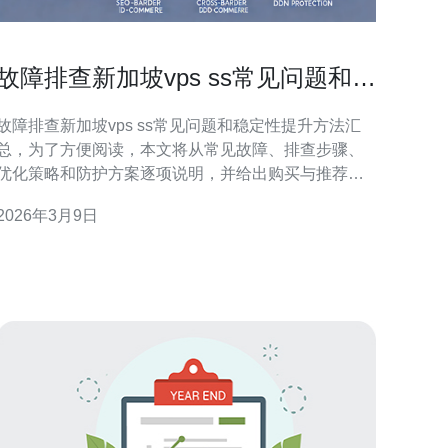
故障排查新加坡vps ss常见问题和稳
定性提升方法汇总
故障排查新加坡vps ss常见问题和稳定性提升方法汇
总，为了方便阅读，本文将从常见故障、排查步骤、
优化策略和防护方案逐项说明，并给出购买与推荐建
议。 常见问题一：连接不稳定或频繁断开。原因多为
2026年3月9日
网络抖动、丢包、ISP限速或VPS本身带宽不足。首步
排查建议使用 ping、mtr 等工具检测到新加坡节点的
丢包与延迟，观察是否有特定时段高丢包。 常见问题
二