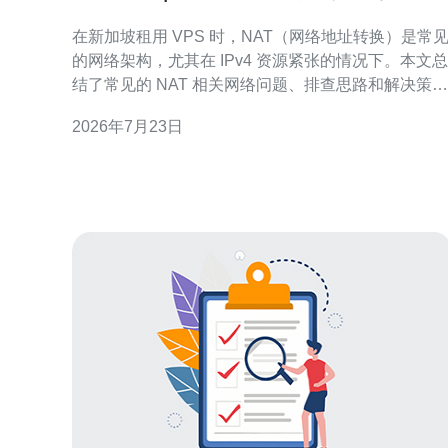
骤与解决策略
在新加坡租用 VPS 时，NAT（网络地址转换）是常
的网络架构，尤其在 IPv4 资源紧张的情况下。本文总
结了常见的 NAT 相关网络问题、排查思路和解决策
略，适用于服务器运维、VPS、主机、域名解析、
2026年7月23日
CDN 加速和高防 DDoS 防护场景。 问题一：外网无
法访问内网服务。排查步骤：确认 VPS 是否有公网
IP（或弹性 IP），检查云平台是