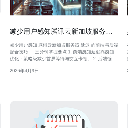
减少用户感知腾讯云新加坡服务器
延迟的前端与后端配合技巧
减少用户感知 腾讯云新加坡服务器 延迟 的前端与后端
配合技巧 — 三分钟掌握要点 1. 前端感知延迟靠感知
优化：策略级减少首屏等待与交互卡顿。 2. 后端链路
与缓存同频：接口响应、路由与缓存三位一体减少异
2026年4月9日
步阻塞。 3. 以数据为驱动的策略落地：可观测性、实
验验证与逐步回滚确保稳定交付。 作为一篇讲究实战
的指南，本文围绕 腾讯云新加坡服务器