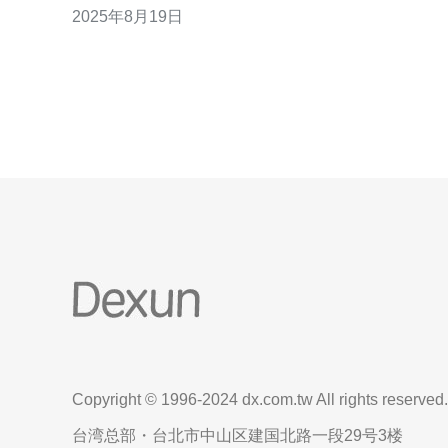
2025年8月19日
本文将详细分析新加坡虚拟机VPS的优势以及适用的
场景，帮助用户更好地理解这一技术的价值。 新加坡
VPS的基本概念 虚拟专用服务
Copyright © 1996-2024 dx.com.tw All rights reserved.
台湾总部・台北市中山区建国北路一段29号3楼