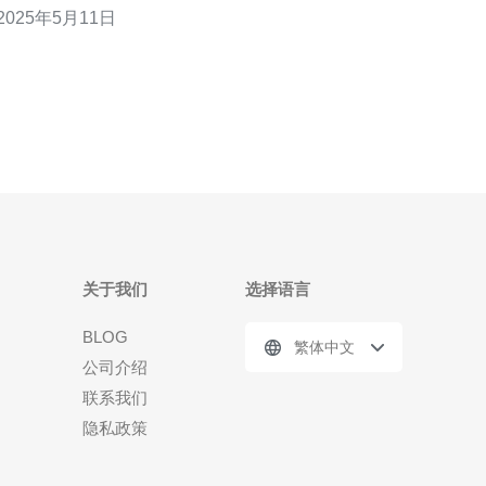
2025年5月11日
首选。 新加坡VPS具有以下优势： 地理位置优越：
新加坡位于亚洲的中心，是连接东南亚和亚太地区的
重要枢纽，拥有优越的网络连接
关于我们
选择语言
BLOG
繁体中文
公司介绍
联系我们
隐私政策