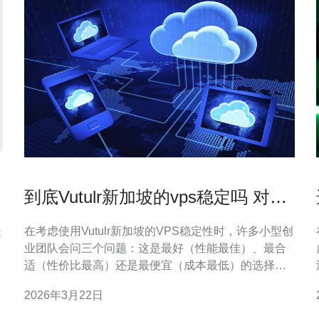
到底Vutulr新加坡的vps稳定吗 对小
型创业团队的影响评估
在考虑使用Vutulr新加坡的VPS稳定性时，许多小型创
业团队会问三个问题：这是最好（性能最佳）、最合
适（性价比最高）还是最便宜（成本最低）的选择？
本文从网络延迟、硬件规格、可用性（uptime）、运
2026年3月22日
维支援和价格等维度做详尽评测，帮助你判断Vutulr新
加坡是否符合创业期的需求与预算。 选择新加坡节点