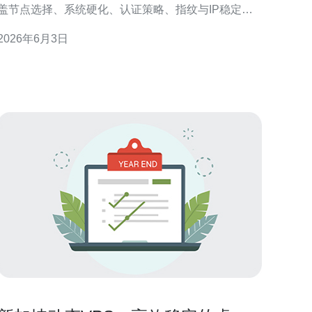
盖节点选择、系统硬化、认证策略、指纹与IP稳定、
入侵检测与日志告警等可操作措施，侧重降低被异常
2026年6月3日
登录的风险与提升可审计性。 选择节点时优先考虑延
迟、法务合规与供应商信誉。使用VPS时，新加坡节
点常因到东南亚时延低、跨境法规相对友好而被选
中。请选择具有明确反滥用