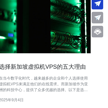
选择新加坡虚拟机VPS的五大理由
在当今数字化时代，越来越多的企业和个人选择使用
虚拟机VPS来满足他们的在线需求。而新加坡作为亚
洲的科技中心，提供了众多优越的选择。以下是选择
新加坡虚拟机VPS的五大理由： 无论您是创业公司、
2025年9月4日
在线商店还是个人博客，选择合适的VPS至关重要。
新加坡的虚拟机VPS以其出色的性能和稳定性，成为