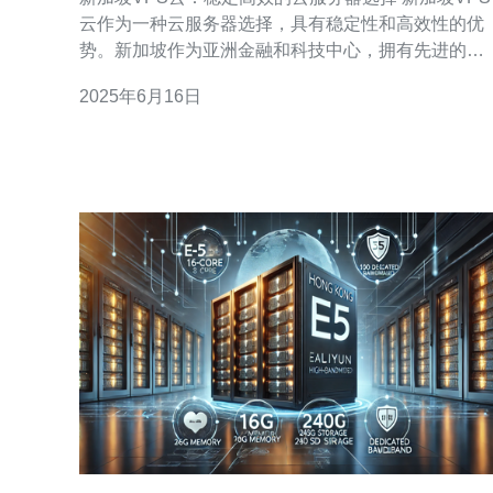
云作为一种云服务器选择，具有稳定性和高效性的优
势。新加坡作为亚洲金融和科技中心，拥有先进的网
络设施和通信技术，为VPS云提供了良好的基础。在
2025年6月16日
选择云服务器时，稳定性和高效性是用户首要考虑的
因素，而新加坡VPS云恰好满足了这些需求。 新加坡
VPS云提供稳定的服务器环境，确保用