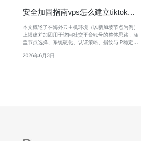
安全加固指南vps怎么建立tiktok新
加坡 防止账号被异常登录的措施
本文概述了在海外云主机环境（以新加坡节点为例）
上搭建并加固用于访问社交平台账号的整体思路，涵
盖节点选择、系统硬化、认证策略、指纹与IP稳定、
入侵检测与日志告警等可操作措施，侧重降低被异常
2026年6月3日
登录的风险与提升可审计性。 选择节点时优先考虑延
迟、法务合规与供应商信誉。使用VPS时，新加坡节
点常因到东南亚时延低、跨境法规相对友好而被选
中。请选择具有明确反滥用