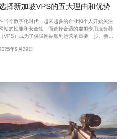
选择新加坡VPS的五大理由和优势
在当今数字化时代，越来越多的企业和个人开始关注
网站的性能和安全性。而选择合适的虚拟专用服务器
（VPS）成为了保障网站顺利运营的重要一步。新加
坡作为东南亚的科技中心，提供了众多优秀的VPS服
2025年9月29日
务。本文将为您介绍选择新加坡VPS的五大理由和优
势，帮助您做出明智的决策。 1. 地理位置优越，网络
延迟低 新加坡位于亚太地区的核心，作为全球互联网
的重要枢纽之一