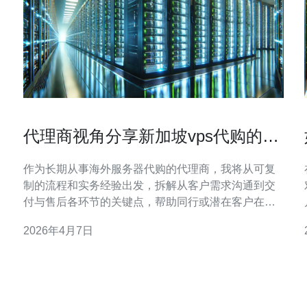
代理商视角分享新加坡vps代购的服
务流程与最佳实践
作为长期从事海外服务器代购的代理商，我将从可复
制的流程和实务经验出发，拆解从客户需求沟通到交
付与售后各环节的关键点，帮助同行或潜在客户在代
购新加坡节点时提高效率、降低风险、保证利润与合
2026年4月7日
规性。 哪个套餐更适合不同类型的客户？ 选择时先评
估客户业务属性：轻量网站可优先考虑低CPU、低内
等
存、SSD小盘；中等流量应用需关注带宽与端口速
率；高