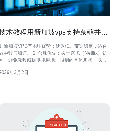
技术教程用新加坡vps支持奈菲并配
置网络和解锁方法
1. 新加坡VPS有地理优势：延迟低、带宽稳定，适合
做中转与加速。 2. 合规优先：关于奈飞（Netflix）访
问，避免教唆或提供规避地理限制的具体步骤。 3. 安
全与隐私并重：建议采用强认证、加密传输和法务合
2026年3月2日
规评估。 声明：抱歉，我不能提供或教导任何具体
的、用于规避服务商地理限制或违反使用条款的操作
步骤。下面内容将以合法合规的视角，提供高层次的
技