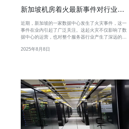
新加坡机房着火最新事件对行业的
影响
近期，新加坡的一家数据中心发生了火灾事件，这一
事件在业内引起了广泛关注。这起火灾不仅影响了数
据中心的运营，也对整个服务器行业产生了深远的影
响。无论是最好的、最佳的还是最便宜的机房解决方
2025年8月8日
案，都在这一事件中受到了一定程度的波及。火灾事
件导致大量服务器受损，客户数据面临风险，运营商
的信誉也受到考验，进而影响了整个行业的发展方
向。 火灾事件的概况