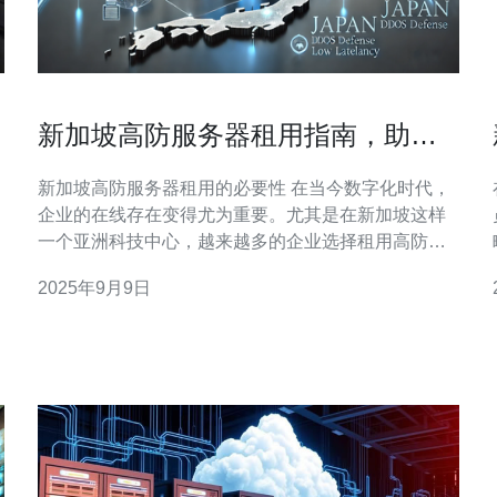
新加坡高防服务器租用指南，助您
做出明智决策
新加坡高防服务器租用的必要性 在当今数字化时代，
企业的在线存在变得尤为重要。尤其是在新加坡这样
一个亚洲科技中心，越来越多的企业选择租用高防服
务器来保障其数据安全和网络稳定性。以下是您在选
答。 
2025年9月9日
择新加坡高防服务器时需要关注的三大精华： 数据安
全是首要考虑因素 选择合适的服务提供商极为关键 成
本效益与性能需权衡 接下来，