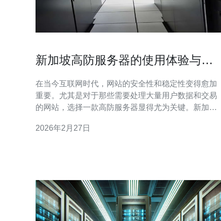
新加坡高防服务器的使用体验与用
户反馈
在当今互联网时代，网站的安全性和稳定性变得愈加
重要。尤其是对于那些需要处理大量用户数据和交易
的网站，选择一款高防服务器显得尤为关键。新加坡
高防服务器凭借其优越的性能和强大的DDoS防护能
2026年2月27日
力，逐渐成为许多企业和个人用户的首选。 首先，新
加坡地理位置优越，作为亚太地区的网络中心，其服
务器资源丰富且网络延迟低。对于那些面向亚洲