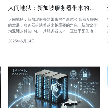
人间地狱：新加坡服务器带来的全
新体验
人间地狱：新加坡服务器带来的全新体验 随着互联网
的发展，服务器扮演着越来越重要的角色。新加坡作
为亚洲的科技中心，其服务器技术一直处于领先地
位。在这篇文章中，我们将探讨新加坡服务器带来的
2025年6月14日
全新体验。 新加坡作为一个小岛国家，其地理位置优
越，连接亚洲各地的网络速度非常快。因此，在新加
坡托管的服务器往往可以获得更低的延迟和更快的网