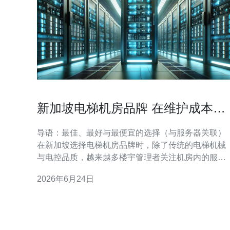
新加坡电梯机房品牌 在维护成本与
耐用性上的比较分析
导语：最佳、最好与最便宜的选择（与服务器关联）
在新加坡选择电梯机房品牌时，除了传统的电梯机械
与电控品质，越来越多楼宇管理者关注机房内的服务
器放置与管理。若要评判“最好、最佳性价比、最便
2026年6月24日
宜”，需要综合考量维护成本、耐用性、对服务器散热
与抗干扰能力，以及售后与远程监控能力。本文将围
绕这些维度，比较主流品牌在新加坡市场的表现，并
提供面向机房服务器的