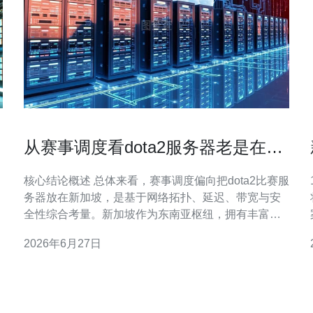
从赛事调度看dota2服务器老是在新
加坡的部署策略
核心结论概述 总体来看，赛事调度偏向把dota2比赛服
务器放在新加坡，是基于网络拓扑、延迟、带宽与安
全性综合考量。新加坡作为东南亚枢纽，拥有丰富的
案。
海底光缆接入、良好的IX对等和成熟的DDoS防御服
2026年6月27日
务，使得对全球及亚太玩家的平均网络体验更优。在
实际部署上，采用主机与VPS混合、配合CDN分发静
态资源和做好域名解析策略能显著提升调度效果。为
保证稳定