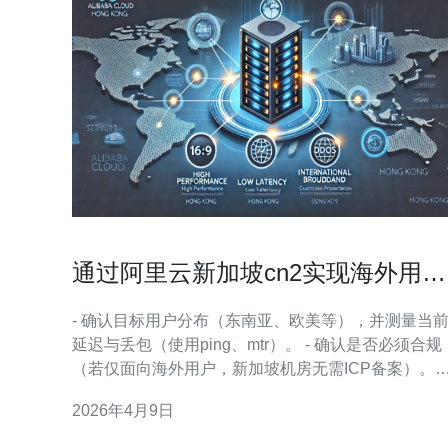
通过阿里云新加坡cn2实现海外用户
访问优化的实战经验
- 确认目标用户分布（东南亚、欧美等），并测量当
延迟与丢包（使用ping、mtr）。 - 确认是否必须合规
（若仅面向海外用户，新加坡机房无需ICP备案）。 -
准备阿里云账号并开通计费，记录好预算（ECS、带
2026年4月9日
宽、GA/CDN费用）。 - 控制台登录 → 产品与服务 →
弹性计算 ECS → 选择地域 新加坡（ap-southeast-