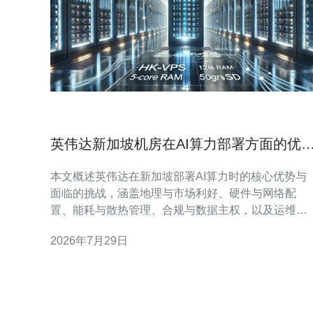
英伟达新加坡机房在AI算力部署方面的优
与挑战解析
本文概述英伟达在新加坡部署AI算力时的核心优势与
面临的挑战，涵盖地理与市场利好、硬件与网络配
置、能耗与散热管理、合规与数据主权，以及运维与
扩展策略，为希望在东南亚区域布局AI算力的决策者
2026年7月29日
提供清晰可执行的参考。 哪里带来了地理与市场方面
的优势？ 选址在新加坡对英伟达而言，不仅是靠近东
南亚主要市场的地理位置优势，还能借助该地成熟的
金融与云服务生态