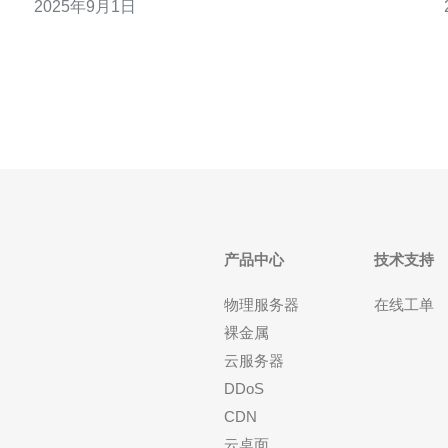
2025年9月1日
选择高防服务器时，需要考虑多个方面，包括服务商
的信誉、服务器的性能、网络带宽、售后服务等。本
文将为您提供详细的注意事项与推荐方案，特别介绍
德讯电讯这一优质服务提供商。
产品中心
技术支持
物理服务器
在线工单
裸金属
云服务器
DDoS
CDN
云桌面