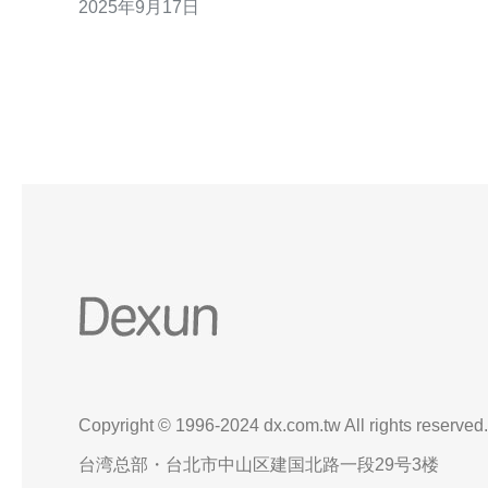
2025年9月17日
级应用。同时，许多用户也表示，服务器的响应速度
很快，能够有效地提高网站的加载速度，进而增强用
户体验。 新加坡高防服务器的安全性如何？ 安全性是
用户选择新加坡高防
Copyright © 1996-2024 dx.com.tw All rights reserved.
台湾总部・台北市中山区建国北路一段29号3楼