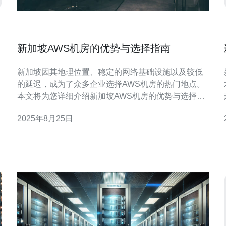
新加坡AWS机房的优势与选择指南
新加坡因其地理位置、稳定的网络基础设施以及较低
的延迟，成为了众多企业选择AWS机房的热门地点。
本文将为您详细介绍新加坡AWS机房的优势与选择指
南，帮助您更好地进行决策。 新加坡位于东南亚的核
2025年8月25日
心位置，是连接亚洲、欧洲和美洲的重要枢纽。这个
地理优势使得新加坡AWS机房能够为全球用户提供低
延迟的网络服务。 具体来说，新加