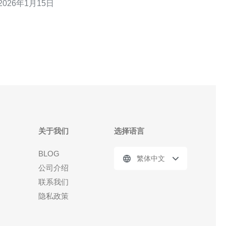
2026年1月15日
其应用，帮助您更好地理解其价值。 首先，新加坡高
防服务器的最大优势在于其卓越的防御能力。与普通
服务器相比，高防服务器具有更强的抗攻击能力，能
够有效抵御各种网络攻击，如
关于我们
选择语言
BLOG
繁体中文
公司介绍
联系我们
隐私政策