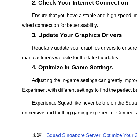
2. Check Your Internet Connection
Ensure that you have a stable and high-speed int
wired connection for better stability.
3. Update Your Graphics Drivers
Regularly update your graphics drivers to ensur
manufacturer's website for the latest updates.
4. Optimize In-Game Settings
Adjusting the in-game settings can greatly impr
Experiment with different settings to find the perfec
Experience Squad like never before on the Squad
immersive and thrilling gaming experience. Connect w
来源：
Squad Singapore Server: Optimize Your