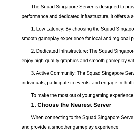
The Squad Singapore Server is designed to provi
performance and dedicated infrastructure, it offers 
1. Low Latency: By choosing the Squad Singapore 
smooth gameplay experience for local and regional p
2. Dedicated Infrastructure: The Squad Singapor
enjoy high-quality graphics and smooth gameplay with
3. Active Community: The Squad Singapore Server
individuals, participate in events, and engage in thri
To make the most out of your gaming experience 
1. Choose the Nearest Server
When connecting to the Squad Singapore Server, i
and provide a smoother gameplay experience.