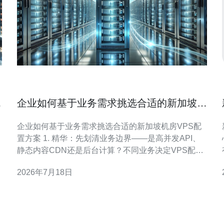
势
企业如何基于业务需求挑选合适的新加坡机
房vps配置方案
企业如何基于业务需求挑选合适的新加坡机房VPS配
置方案 1. 精华：先划清业务边界——是高并发API、
静态内容CDN还是后台计算？不同业务决定VPS配置
的优先级。 2. 精华：网络为王——选择靠近用户且具
2026年7月18日
备良好国际出口和互联互通（IX）节点的新加坡机
务
房，大幅降低延迟与丢包。 3. 精华：可扩展与SLA优
先——优先选择支持在线扩容