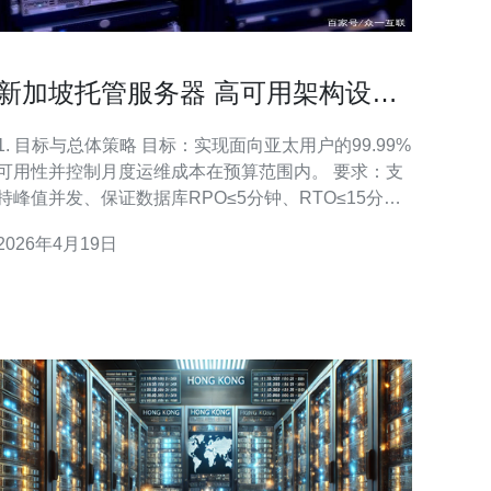
新加坡托管服务器 高可用架构设计
与运维成本控制方法
1. 目标与总体策略 目标：实现面向亚太用户的99.99%
可用性并控制月度运维成本在预算范围内。 要求：支
持峰值并发、保证数据库RPO≤5分钟、RTO≤15分
钟。 范围：包括托管服务器、VPS/主机、域名解析、
2026年4月19日
CDN与DDoS防护等要素。 原则：优先使用冗余设
计、自动化运维与按需扩容以降低人力与资源浪费。
指标：关键监控指标为CPU、内存、磁盘