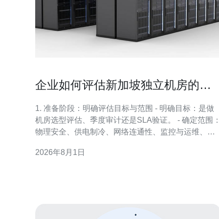
企业如何评估新加坡独立机房的安
全与可用性指标
1. 准备阶段：明确评估目标与范围 - 明确目标：是做
机房选型评估、季度审计还是SLA验证。 - 确定范围
物理安全、供电制冷、网络连通性、监控与运维、合
规与证书。 - 指标清单：列出必测指标（SLA、可用
2026年8月1日
性%、MTTR/MTBF、PUE、UPS/发电机运行时间、
网络丢包/延迟、DDoS防护能力、访问控制事件）。
2. 文档审查：收集并核对资质与政