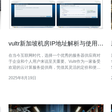
vultr新加坡机房IP地址解析与使用指
导
在当今互联网时代，选择一个优秀的服务器供应商对
：
于企业和个人用户来说至关重要。Vultr作为一家备受
欢迎的云计算服务提供商，凭借其灵活的定价和便捷
的管理平台，赢得了众多用户的青睐。特别是位于新
2025年8月19日
加坡的机房，以其最佳的网络性能、最低的延迟和极
具竞争力的价格，成为了用户首选的服务器部署地
点。本文将详细解析Vultr新加坡机房的IP地址及其使
用指导，