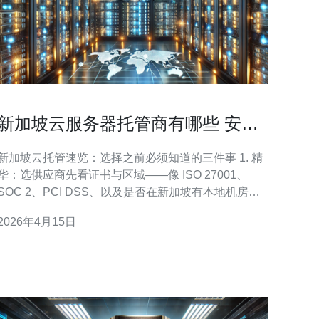
新加坡云服务器托管商有哪些 安全
合规与数据主权注意事项
新加坡云托管速览：选择之前必须知道的三件事 1. 精
华：选供应商先看证书与区域——像 ISO 27001、
SOC 2、PCI DSS、以及是否在新加坡有本地机房。
2. 精华：数据主权不是迷信，是合同+技术的组合拳，
2026年4月15日
包含加密、密钥管理与法律审查。 3. 精华：合规是动
态的，尤其是金融和医疗行业，应优先选能满足 MAS
指南和 PD