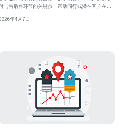
付与售后各环节的关键点，帮助同行或潜在客户在代
购新加坡节点时提高效率、降低风险、保证利润与合
2026年4月7日
性。 哪个套餐更适合不同类型的客户？ 选择时先评
估客户业务属性：轻量网站可优先考虑低CPU、低内
存、SSD小盘；中等流量应用需关注带宽与端口速
率；高