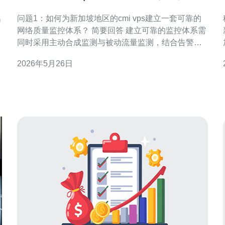
应急响应最佳实践
问题1：如何为新加坡地区的cmi vps建立一套可靠的
网络质量监控体系？ 简要回答 建立可靠的监控体系需
同时采用主动合成监测与被动流量监测，结合告警、
可视化和定期审查，形成端到端的可观测性，确保对
2026年5月26日
网络质量与服务可用性有实时掌控。 实施步骤 1）确
定监控覆盖面：物理链路、虚拟交换、VPS实例网
卡、负载均衡与应用层。 2）部署主动合成检测：在
不同可