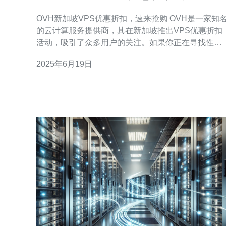
购
OVH新加坡VPS优惠折扣，速来抢购 OVH是一家知名
的云计算服务提供商，其在新加坡推出VPS优惠折扣
活动，吸引了众多用户的关注。如果你正在寻找性价
比高的虚拟专用服务器，那么这个优惠活动绝对不容
2025年6月19日
错过！ OVH新加坡VPS优惠折扣包括多种套餐选择，
满足不同用户的需求。优惠力度大，价格实惠，性能
稳定，是您搭建网站、运行应用的理想选